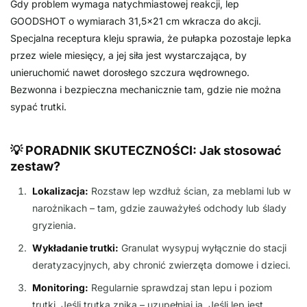
Gdy problem wymaga natychmiastowej reakcji, lep
GOODSHOT o wymiarach 31,5×21 cm wkracza do akcji.
Specjalna receptura kleju sprawia, że pułapka pozostaje lepka
przez wiele miesięcy, a jej siła jest wystarczająca, by
unieruchomić nawet dorosłego szczura wędrownego.
Bezwonna i bezpieczna mechanicznie tam, gdzie nie można
sypać trutki.
💡 PORADNIK SKUTECZNOŚCI: Jak stosować
zestaw?
Lokalizacja:
Rozstaw lep wzdłuż ścian, za meblami lub w
narożnikach – tam, gdzie zauważyłeś odchody lub ślady
gryzienia.
Wykładanie trutki:
Granulat wysypuj wyłącznie do stacji
deratyzacyjnych, aby chronić zwierzęta domowe i dzieci.
Monitoring:
Regularnie sprawdzaj stan lepu i poziom
trutki. Jeśli trutka znika – uzupełniaj ją. Jeśli lep jest