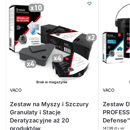
Brak w magazynie
VACO
VACO
Zestaw na Myszy i Szczury
Zestaw D
Granulaty i Stacje
PROFESSI
Deratyzacyjne aż 20
Defense”
produktów
147,99
zł
z VAT