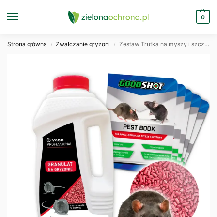
0
Strona główna
Zwalczanie gryzoni
Zestaw Trutka na myszy i szczury Granulat 1kg + 5x Lep GOODSHOT Ultra Mocny
/
/