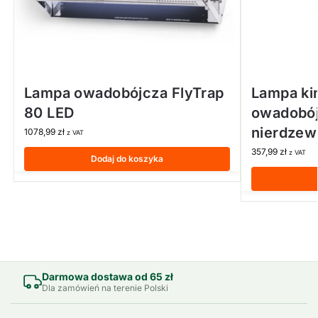
Lampa owadobójcza FlyTrap
Lampa ki
80 LED
owadobó
nierdzew
1078,99
zł
z VAT
357,99
zł
z VAT
Dodaj do koszyka
Darmowa dostawa od 65 zł
Dla zamówień na terenie Polski