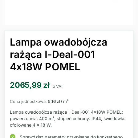
Lampa owadobójcza
rażąca I-Deal-001
4x18W POMEL
2065,99
zł
z VAT
Cena jednostkowa:
5,16 zł / m²
Lampa owadobójcza rażąca I-Deal-001 4x18W POMEL:
powierzchnia: 400 m²; stopień ochrony: IP44; świetlówki:
ofoliowane 4 × 18 W.
Sprawdzisz parametry przypisane do konkretnego