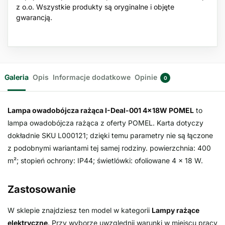
z o.o. Wszystkie produkty są oryginalne i objęte
gwarancją.
Galeria
Opis
Informacje dodatkowe
Opinie
0
Lampa owadobójcza rażąca I-Deal-001 4x18W POMEL
to
lampa owadobójcza rażąca z oferty POMEL. Karta dotyczy
dokładnie SKU L000121; dzięki temu parametry nie są łączone
z podobnymi wariantami tej samej rodziny. powierzchnia: 400
m²; stopień ochrony: IP44; świetlówki: ofoliowane 4 × 18 W.
Zastosowanie
W sklepie znajdziesz ten model w kategorii
Lampy rażące
elektryczne
. Przy wyborze uwzględnij warunki w miejscu pracy