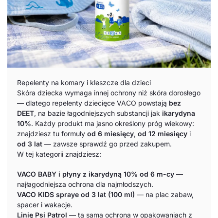
Repelenty na komary i kleszcze dla dzieci
Skóra dziecka wymaga innej ochrony niż skóra dorosłego
— dlatego repelenty dziecięce VACO powstają
bez
DEET
, na bazie łagodniejszych substancji jak
ikarydyna
10%
. Każdy produkt ma jasno określony próg wiekowy:
znajdziesz tu formuły
od 6 miesięcy
,
od 12 miesięcy
i
od 3 lat
— zawsze sprawdź go przed zakupem.
W tej kategorii znajdziesz:
VACO BABY i płyny z ikarydyną 10% od 6 m-cy
—
najłagodniejsza ochrona dla najmłodszych.
VACO KIDS spraye od 3 lat (100 ml)
— na plac zabaw,
spacer i wakacje.
Linię Psi Patrol
— ta sama ochrona w opakowaniach z