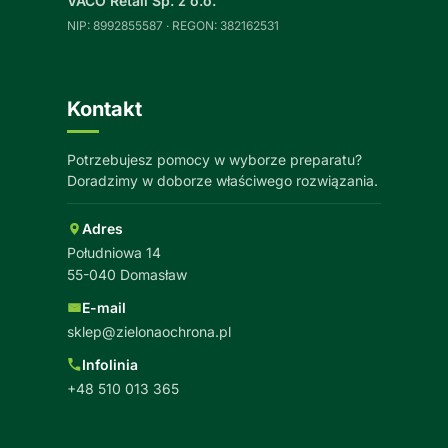
VACO Retail Sp. z o.o.
NIP: 8992855587 · REGON: 382162531
Kontakt
Potrzebujesz pomocy w wyborze preparatu?
Doradzimy w doborze właściwego rozwiązania.
Adres
Południowa 14
55-040 Domasław
E-mail
sklep@zielonaochrona.pl
Infolinia
+48 510 013 365